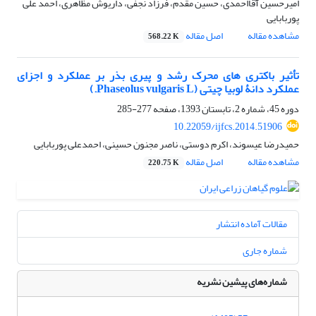
امیرحسین آقااحمدی، حسین مقدم، فرزاد نجفی، داریوش مظاهری، احمد علی
پوربابایی
مشاهده مقاله
اصل مقاله
568.22 K
تأثیر باکتری های محرک رشد و پیری بذر بر عملکرد و اجزای
عملکرد دانۀ لوبیا چیتی (Phaseolus vulgaris L.)
دوره 45، شماره 2، تابستان 1393، صفحه
277-285
10.22059/ijfcs.2014.51906
حمیدرضا عیسوند، اکرم دوستی، ناصر مجنون حسینی، احمدعلی پوربابایی
مشاهده مقاله
اصل مقاله
220.75 K
مقالات آماده انتشار
شماره جاری
شماره‌های پیشین نشریه