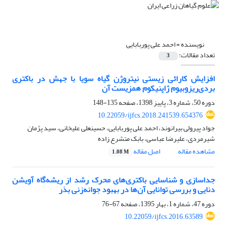
نویسنده =
احمد علی پوربابایی
تعداد مقالات:
3
افزایش کارائی زیستی نیتروژن گیاه سویا با جهش در باکتری
بردی‌ریزوبیوم ژاپنیکوم‌ همزیست آن
دوره 50، شماره 3، پاییز 1398، صفحه
135-148
10.22059/ijfcs.2018.241539.654376
جواد پیرولی بیرانوند، احمد علی پوربابایی، حسینعلی علیخانی، سید پژمان
شیرمردی، علیرضا عباسی، بابک متشرع زاده
مشاهده مقاله
اصل مقاله
1.08 M
جداسازی و شناسایی باکتری‌های محرک رشد از ریشه‌گاه آویشن
دنایی و بررسی توانایی آن‌ها در بهبود جوانه‌زنی بذر
دوره 47، شماره 1، بهار 1395، صفحه
67-76
10.22059/ijfcs.2016.63589