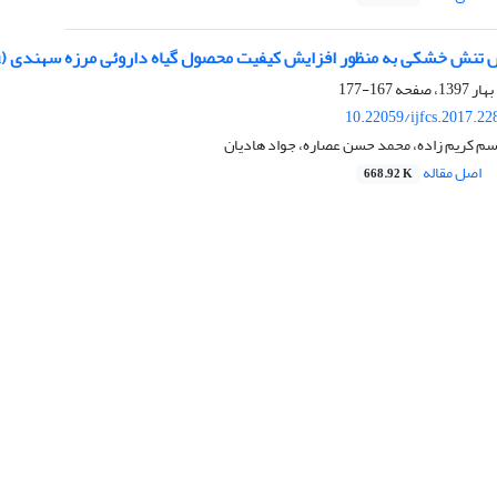
شکی به منظور افزایش کیفیت محصول گیاه داروئی مرزه سهندی (Satureja sahendica Bornm) بومی ایران
167-177
10.22059/ijfcs.2017.2
سم کریم زاده، محمد حسن عصاره، جواد هادیان
اصل مقاله
668.92 K