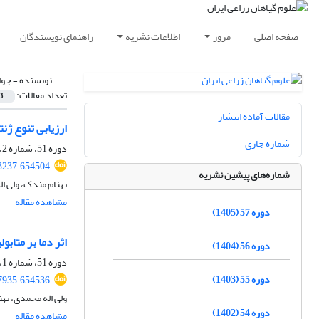
صفحه اصلی
مرور
اطلاعات نشریه
راهنمای نویسندگان
نویسنده =
جوا
تعداد مقالات:
3
مقالات آماده انتشار
ارزیابی تنوع ژنتیکی آویشن‌های بو
شماره جاری
دوره 51، شماره 2، تابستان 1399، صفحه
63237.654504
شماره‌های پیشین نشریه
بهنام مندک، ولی ا
مشاهده مقاله
دوره 57 (1405)
اثر دما بر متابولی
دوره 56 (1404)
دوره 51، شماره 1، بهار 1399، صفحه
دوره 55 (1403)
67935.654536
ولی اله محمدی، بهن
دوره 54 (1402)
مشاهده مقاله