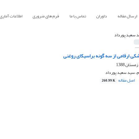
ارسال مقاله
داوران
تماس با ما
فرم های ضروری
اطلاعات آماری
 سعید پورداد
شکی ارقامی از سه گونه براسیکای روغنی
 سید سعید پورداد
اصل مقاله
260.99 K